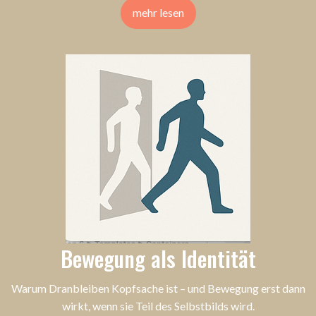
mehr lesen
Bewegung als Identität
Warum Dranbleiben Kopfsache ist – und Bewegung erst dann
wirkt, wenn sie Teil des Selbstbilds wird.