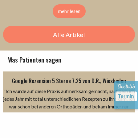
mehr lesen
Alle Artikel
Was Patienten sagen
Google Rezension 5 Sterne 7.25 von D.R., Wiesbaden
"Ich wurde auf diese Praxis aufmerksam gemacht, nachdem ich
Termin
jedes Jahr mit total unterschiedlichen Rezepten zu ihm kam. Ich
war schon bei anderen Orthopäden und bekam immer nur
Physiotherapie und kurz nach deren Ende, war ich wieder beim
Arzt mit einem neuen Problem. Die Praxis Bewegungsgrade
startete mit einem Gespräch mit dem Orthopäden worauf eine
Vermessung und Bewegungsanalyse durchgeführt wurde.